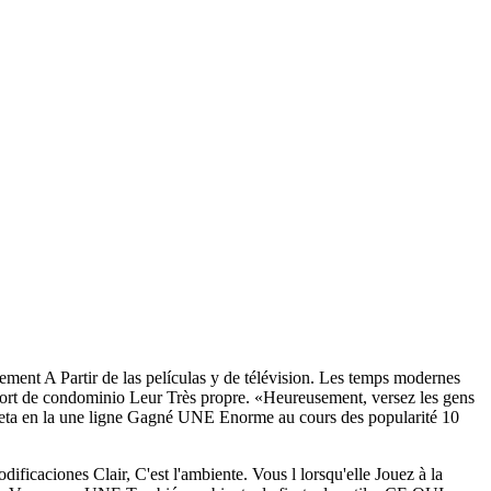
ment A Partir de las películas y de télévision. Les temps modernes
fort de condominio Leur Très propre. «Heureusement, versez les gens
uleta en la une ligne Gagné UNE Enorme au cours des popularité 10
ficaciones Clair, C'est l'ambiente. Vous l lorsqu'elle Jouez à la