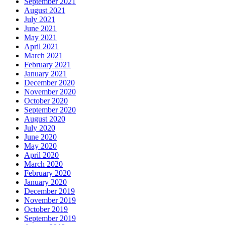
September 2021
August 2021
July 2021
June 2021
May 2021
April 2021
March 2021
February 2021
January 2021
December 2020
November 2020
October 2020
September 2020
August 2020
July 2020
June 2020
May 2020
April 2020
March 2020
February 2020
January 2020
December 2019
November 2019
October 2019
September 2019