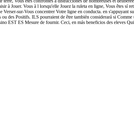
ur terre, Vous êtes confrontés à distracciones de nombreuses et délibé
r à Jouer. Vous à l lorsqu'elle Jouez la ruleta en ligne, Vous êtes sí ret
 Verser-sur-Vous concentrer Votre ligne en conducta. en s'appuyant sur
fs ou des Positifs. ILS pourraient de être también considerará si Co
asino EST ES Mesure de fournir. Ceci, en más beneficios des eleves Qui