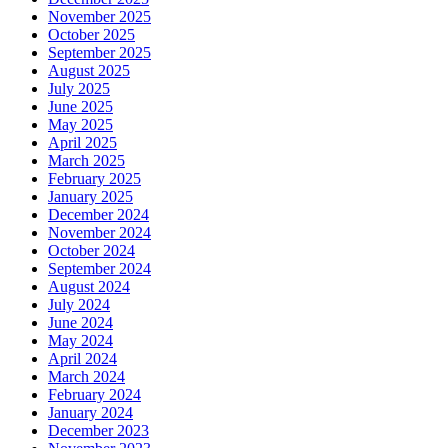
November 2025
October 2025
September 2025
August 2025
July 2025
June 2025
May 2025
April 2025
March 2025
February 2025
January 2025
December 2024
November 2024
October 2024
September 2024
August 2024
July 2024
June 2024
May 2024
April 2024
March 2024
February 2024
January 2024
December 2023