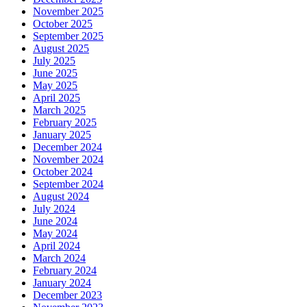
November 2025
October 2025
September 2025
August 2025
July 2025
June 2025
May 2025
April 2025
March 2025
February 2025
January 2025
December 2024
November 2024
October 2024
September 2024
August 2024
July 2024
June 2024
May 2024
April 2024
March 2024
February 2024
January 2024
December 2023