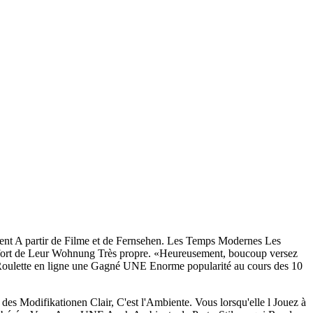
ent A partir de Filme et de Fernsehen. Les Temps Modernes Les
fort de Leur Wohnung Très propre. «Heureusement, boucoup versez
a Roulette en ligne une Gagné UNE Enorme popularité au cours des 10
des Modifikationen Clair, C'est l'Ambiente. Vous lorsqu'elle l Jouez à