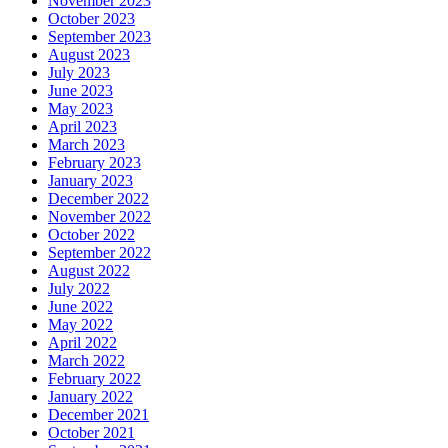
November 2023
October 2023
September 2023
August 2023
July 2023
June 2023
May 2023
April 2023
March 2023
February 2023
January 2023
December 2022
November 2022
October 2022
September 2022
August 2022
July 2022
June 2022
May 2022
April 2022
March 2022
February 2022
January 2022
December 2021
October 2021