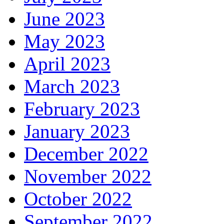
June 2023
May 2023
April 2023
March 2023
February 2023
January 2023
December 2022
November 2022
October 2022
September 2022