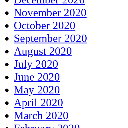
November 2020
October 2020
September 2020
August 2020
July 2020
June 2020
May 2020
April 2020
March 2020