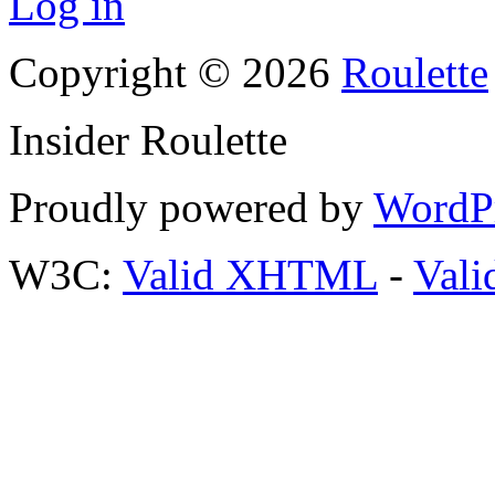
Log in
Copyright © 2026
Roulette
Insider Roulette
Proudly powered by
WordP
W3C:
Valid XHTML
-
Vali