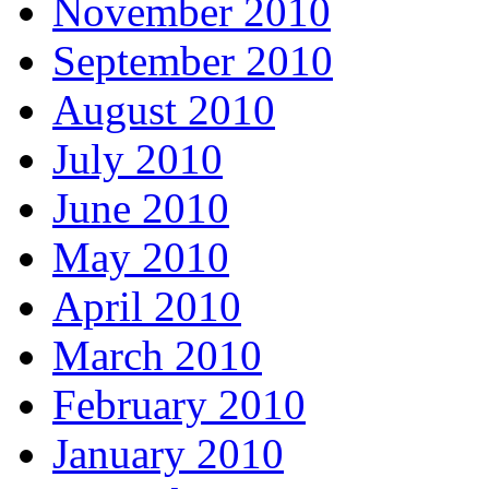
November 2010
September 2010
August 2010
July 2010
June 2010
May 2010
April 2010
March 2010
February 2010
January 2010