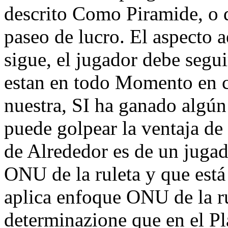
descrito Como Piramide, o
paseo de lucro. El aspecto a
sigue, el jugador debe segu
estan en todo Momento en 
nuestra, SI ha ganado algún
puede golpear la ventaja de 
de Alrededor es de un jugad
ONU de la ruleta y que es
aplica enfoque ONU de la ru
determinazione que en el Pl