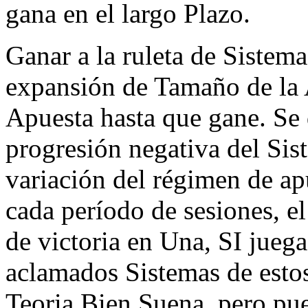
gana en el largo Plazo.
Ganar a la ruleta de Sistema
expansión de Tamaño de la
Apuesta hasta que gane. S
progresión negativa del Sist
variación del régimen de ap
cada período de sesiones, e
de victoria en Una, SI jueg
aclamados Sistemas de estos
Teoria Bien Suena, pero pue