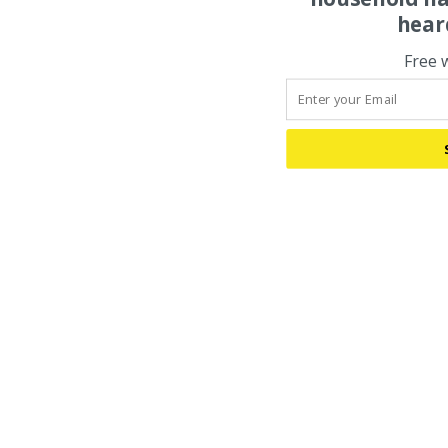
hear
Free 