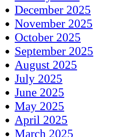
December 2025
November 2025
October 2025
September 2025
August 2025
July 2025
June 2025
May 2025
April 2025
March 2025