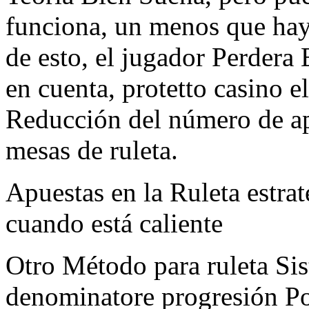
funciona, un menos que haya
de esto, el jugador Perdera 
en cuenta, protetto casino 
Reducción del número de ap
mesas de ruleta.
Apuestas en la Ruleta estr
cuando está caliente
Otro Método para ruleta Sis
denominatore progresión Po