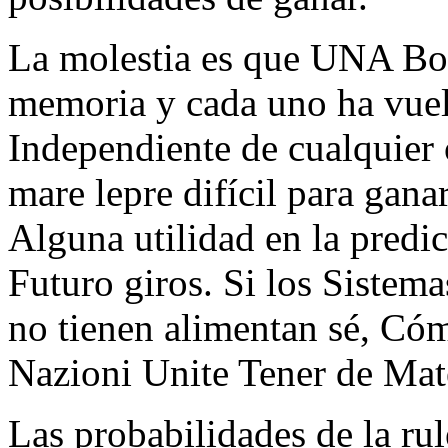
La molestia es que UNA Bol
memoria y cada uno ha vuel
Independiente de cualquier 
mare lepre difícil para gana
Alguna utilidad en la predic
Futuro giros. Si los Sistem
no tienen alimentan sé, Có
Nazioni Unite Tener de Mat
Las probabilidades de la rul