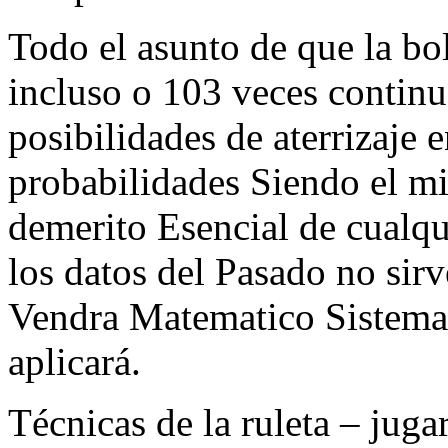
Todo el asunto de que la bol
incluso o 103 veces continu
posibilidades de aterrizaje 
probabilidades Siendo el mi
demerito Esencial de cualqu
los datos del Pasado no sirv
Vendra Matematico Sistema 
aplicará.
Técnicas de la ruleta – juga