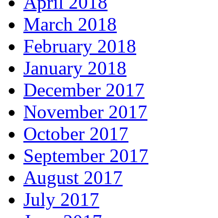
April 2018
March 2018
February 2018
January 2018
December 2017
November 2017
October 2017
September 2017
August 2017
July 2017