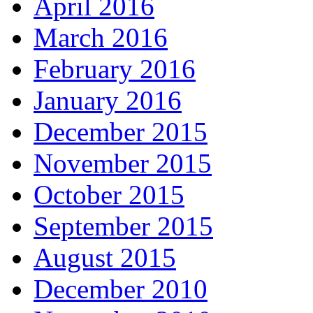
April 2016
March 2016
February 2016
January 2016
December 2015
November 2015
October 2015
September 2015
August 2015
December 2010