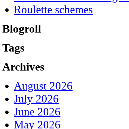
Roulette schemes
Blogroll
Tags
Archives
August 2026
July 2026
June 2026
May 2026