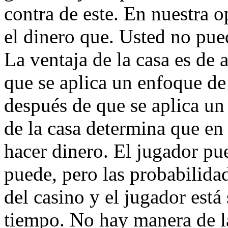
contra de este. En nuestra 
el dinero que. Usted no pued
La ventaja de la casa es de 
que se aplica un enfoque de 
después de que se aplica un 
de la casa determina que en 
hacer dinero. El jugador pue
puede, pero las probabilida
del casino y el jugador está
tiempo. No hay manera de l