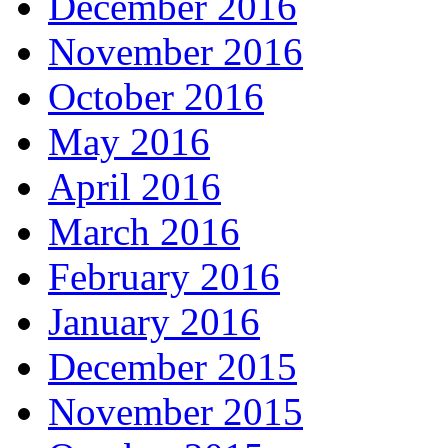
December 2016
November 2016
October 2016
May 2016
April 2016
March 2016
February 2016
January 2016
December 2015
November 2015