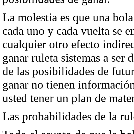
La molestia es que una bola
cada uno y cada vuelta se e
cualquier otro efecto indirec
ganar ruleta sistemas a ser 
de las posibilidades de futur
ganar no tienen informació
usted tener un plan de mate
Las probabilidades de la rul