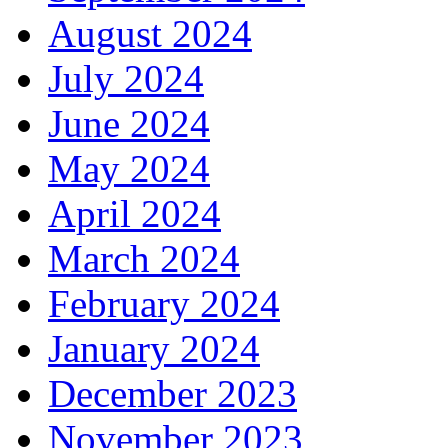
August 2024
July 2024
June 2024
May 2024
April 2024
March 2024
February 2024
January 2024
December 2023
November 2023