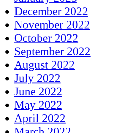
December 2022
November 2022
October 2022
September 2022
August 2022
July 2022
June 2022
May 2022
April 2022
March 2022