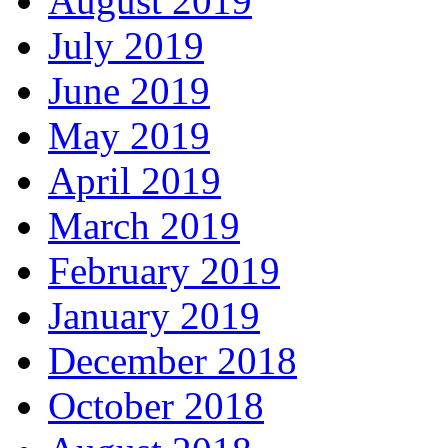
August 2019
July 2019
June 2019
May 2019
April 2019
March 2019
February 2019
January 2019
December 2018
October 2018