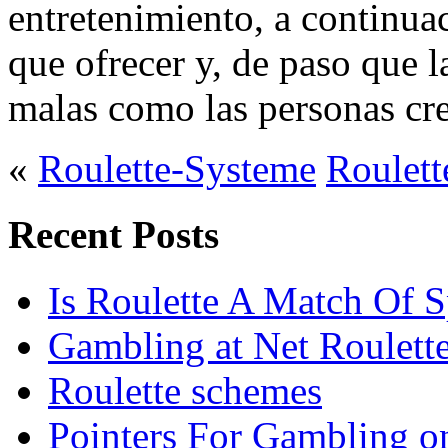
entretenimiento, a continuac
que ofrecer y, de paso que l
malas como las personas cr
«
Roulette-Systeme
Roulett
Recent Posts
Is Roulette A Match Of S
Gambling at Net Roulett
Roulette schemes
Pointers For Gambling o