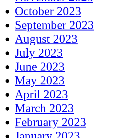
October 2023
September 2023
August 2023
July 2023
June 2023
May 2023
April 2023
March 2023
February 2023
January 2023