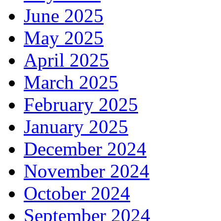
June 2025
May 2025
April 2025
March 2025
February 2025
January 2025
December 2024
November 2024
October 2024
September 2024