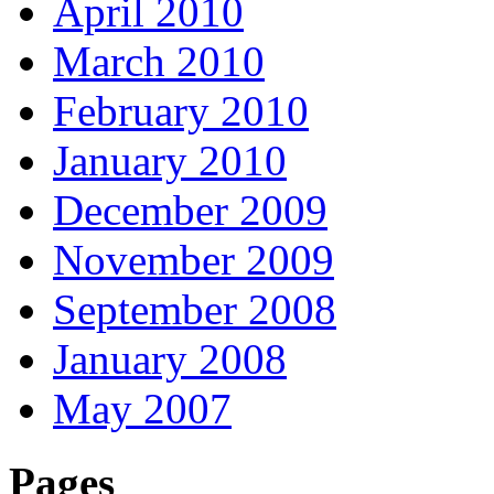
April 2010
March 2010
February 2010
January 2010
December 2009
November 2009
September 2008
January 2008
May 2007
Pages