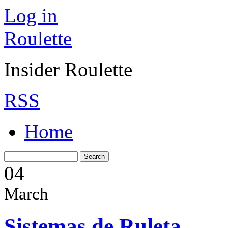
Log in
Roulette
Insider Roulette
RSS
Home
04
March
Sistemas de Ruleta