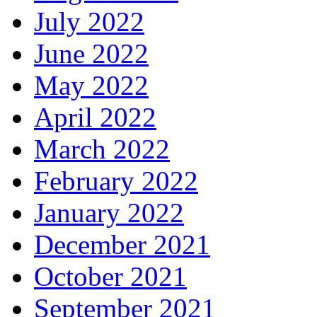
July 2022
June 2022
May 2022
April 2022
March 2022
February 2022
January 2022
December 2021
October 2021
September 2021