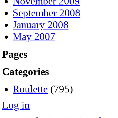
November 2009
September 2008
January 2008
May 2007
Pages
Categories
Roulette
(795)
Log in