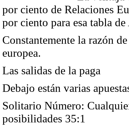
por ciento de Relaciones Eu
por ciento para esa tabla de
Constantemente la razón de 
europea.
Las salidas de la paga
Debajo están varias apuestas
Solitario Número: Cualquier
posibilidades 35:1