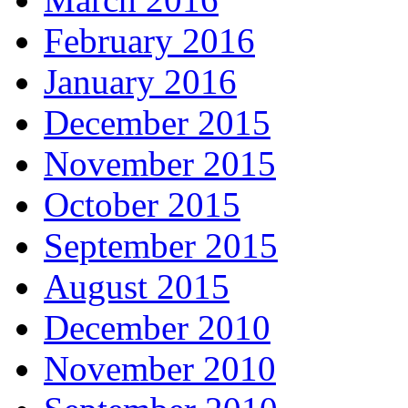
February 2016
January 2016
December 2015
November 2015
October 2015
September 2015
August 2015
December 2010
November 2010