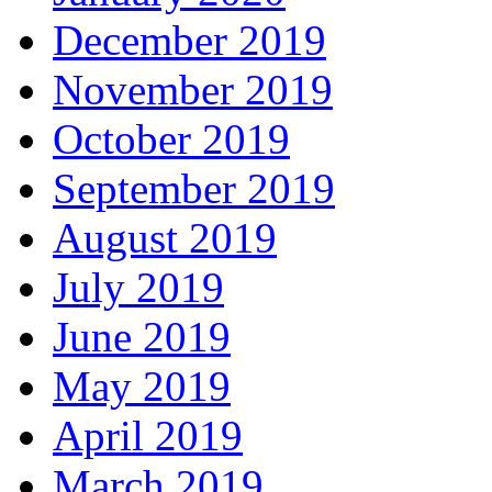
December 2019
November 2019
October 2019
September 2019
August 2019
July 2019
June 2019
May 2019
April 2019
March 2019