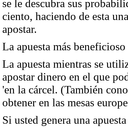
se le descubra sus probabili
ciento, haciendo de esta un
apostar.
La apuesta más beneficioso
La apuesta mientras se utili
apostar dinero en el que pod
'en la cárcel. (También con
obtener en las mesas europe
Si usted genera una apuesta