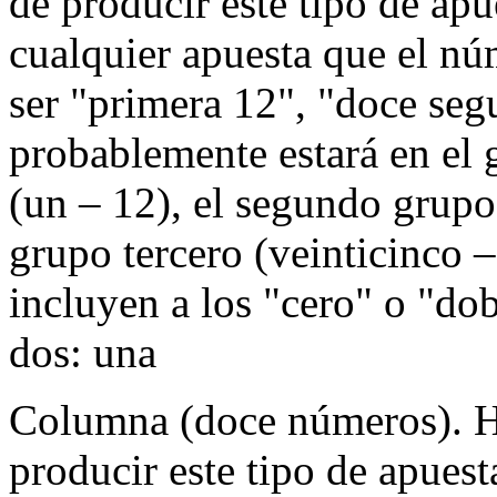
de producir este tipo de apu
cualquier apuesta que el nú
ser "primera 12", "doce seg
probablemente estará en el
(un – 12), el segundo grupo 
grupo tercero (veinticinco 
incluyen a los "cero" o "do
dos: una
Columna (doce números). Ha
producir este tipo de apuest