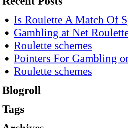
Recent Posts
Is Roulette A Match Of S
Gambling at Net Roulett
Roulette schemes
Pointers For Gambling o
Roulette schemes
Blogroll
Tags
Archives