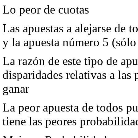
Lo peor de cuotas
Las apuestas a alejarse de 
y la apuesta número 5 (sólo
La razón de este tipo de apu
disparidades relativas a las
ganar
La peor apuesta de todos pu
tiene las peores probabilida