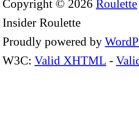
Copyright © 2026
Roulette
Insider Roulette
Proudly powered by
WordP
W3C:
Valid XHTML
-
Vali