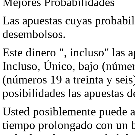
Mejores Probabilidades
Las apuestas cuyas probabil
desembolsos.
Este dinero ", incluso" las 
Incluso, Único, bajo (númer
(números 19 a treinta y seis
posibilidades las apuestas 
Usted posiblemente puede ap
tiempo prolongado con un b