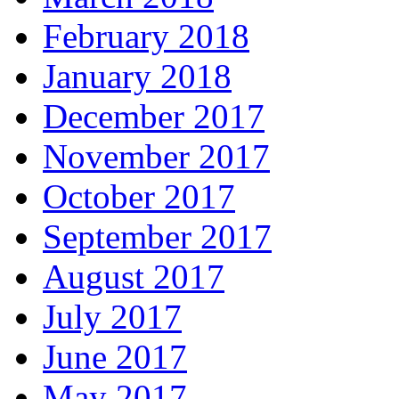
February 2018
January 2018
December 2017
November 2017
October 2017
September 2017
August 2017
July 2017
June 2017
May 2017