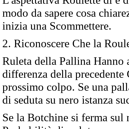
modo da sapere cosa chiare
inizia una Scommettere.
2. Riconoscere Che la Roule
Ruleta della Pallina Hanno a
differenza della precedente 
prossimo colpo. Se una pall
di seduta su nero istanza suc
Se la Botchine si ferma sul 