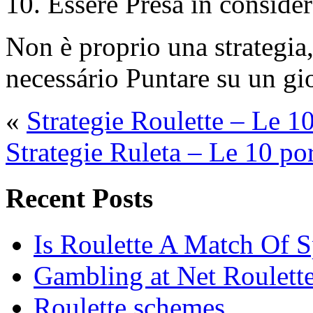
10. Essere Presa in conside
Non è proprio una strategia,
necessário Puntare su un gi
«
Strategie Roulette – Le 10
Strategie Ruleta – Le 10 por
Recent Posts
Is Roulette A Match Of S
Gambling at Net Roulett
Roulette schemes