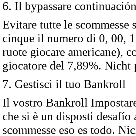
6. Il bypassare continuaci
Evitare tutte le scommesse 
cinque il numero di 0, 00, 1
ruote giocare americane), co
giocatore del 7,89%. Nicht
7. Gestisci il tuo Bankroll
Il vostro Bankroll Impostar
che si è un disposti desafío
scommesse eso es todo. Nich