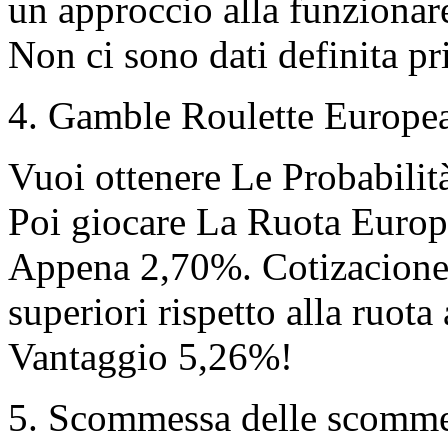
un approccio alla funziona
Non ci sono dati definita p
4. Gamble Roulette Europea
Vuoi ottenere Le Probabilit
Poi giocare La Ruota Europe
Appena 2,70%. Cotizaciones
superiori rispetto alla ruot
Vantaggio 5,26%!
5. Scommessa delle scomm