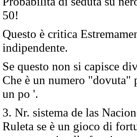
Probabilità di seduta su ner
50!
Questo è critica Estremamen
indipendente.
Se questo non si capisce di
Che è un numero "dovuta" per
un po '.
3. Nr. sistema de las Nacion
Ruleta se è un gioco di fort