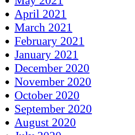
May 2021
April 2021
March 2021
February 2021
January 2021
December 2020
November 2020
October 2020
September 2020
August 2020