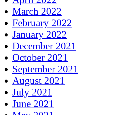
March 2022
February 2022
January 2022
December 2021
October 2021
September 2021
August 2021
July 2021
June 2021