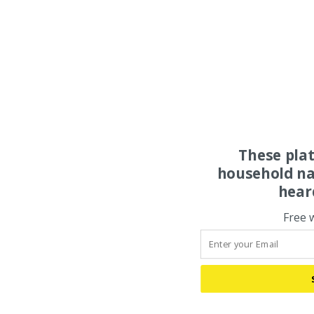
These pla
household na
hear
Free 