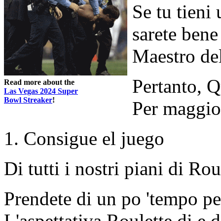
Se tu tieni
sarete ben
Maestro de
Pertanto, Q
Read more about the
Las Vegas 2024 Super
Bowl Streaker
!
Per maggior
1. Consigue el juego
Di tutti i nostri piani di Ro
Prendete di un po 'tempo per
L'aspettativa Roulette di e 