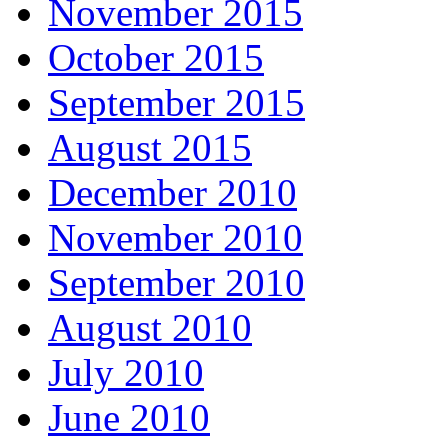
November 2015
October 2015
September 2015
August 2015
December 2010
November 2010
September 2010
August 2010
July 2010
June 2010