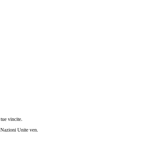
tue vincite.
 Nazioni Unite ven.