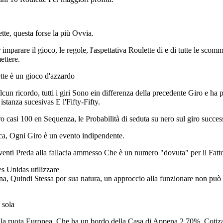
lette, questa forse la più Ovvia.
imparare il gioco, le regole, l'aspettativa Roulette di e di tutte le sc
ttere.
tte è un gioco d'azzardo
cun ricordo, tutti i giri Sono ein differenza della precedente Giro e ha 
istanza sucesivas E l'Fifty-Fifty.
ro casi 100 en Sequenza, le Probabilità di seduta su nero sul giro succe
ca, Ogni Giro è un evento indipendente.
enti Preda alla fallacia ammesso Che è un numero "dovuta" per il Fatto
es Unidas utilizzare
una, Quindi Stessa por sua natura, un approccio alla funzionare non pu
 sola
e la ruota Europea, Che ha un bordo della Casa di Appena 2,70%. Cotizac