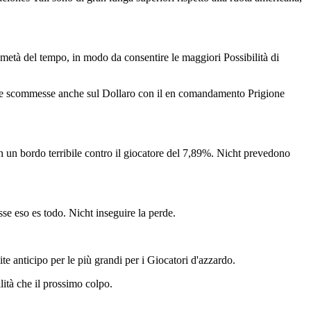
metà del tempo, in modo da consentire le maggiori Possibilità di
e scommesse anche sul Dollaro con il en comandamento Prigione
n un bordo terribile contro il giocatore del 7,89%. Nicht prevedono
e eso es todo. Nicht inseguire la perde.
e anticipo per le più grandi per i Giocatori d'azzardo.
lità che il prossimo colpo.