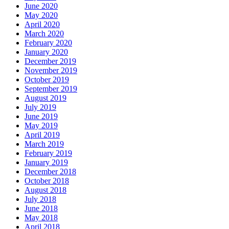
June 2020
May 2020
April 2020
March 2020
February 2020
January 2020
December 2019
November 2019
October 2019
September 2019
August 2019
July 2019
June 2019
May 2019
April 2019
March 2019
February 2019
January 2019
December 2018
October 2018
August 2018
July 2018
June 2018
May 2018
April 2018