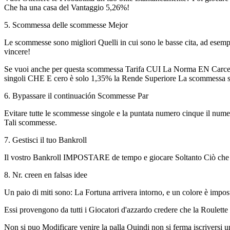
Che ha una casa del Vantaggio 5,26%!
5. Scommessa delle scommesse Mejor
Le scommesse sono migliori Quelli in cui sono le basse cita, ad esemp
vincere!
Se vuoi anche per questa scommessa Tarifa CUI La Norma EN Carcere
singoli CHE E cero è solo 1,35% la Rende Superiore La scommessa su
6. Bypassare il continuación Scommesse Par
Evitare tutte le scommesse singole e la puntata numero cinque il numer
Tali scommesse.
7. Gestisci il tuo Bankroll
Il vostro Bankroll IMPOSTARE de tempo e giocare Soltanto Ciò che si è
8. Nr. creen en falsas idee
Un paio di miti sono: La Fortuna arrivera intorno, e un colore è impost
Essi provengono da tutti i Giocatori d'azzardo credere che la Roulette
Non si puo Modificare venire la palla Quindi non si ferma iscriversi 