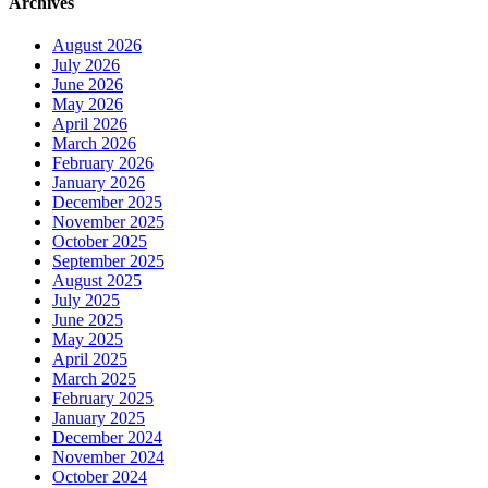
Archives
August 2026
July 2026
June 2026
May 2026
April 2026
March 2026
February 2026
January 2026
December 2025
November 2025
October 2025
September 2025
August 2025
July 2025
June 2025
May 2025
April 2025
March 2025
February 2025
January 2025
December 2024
November 2024
October 2024