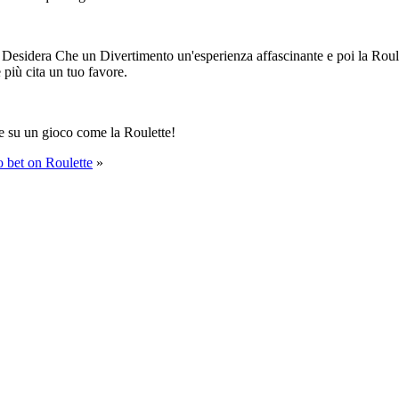
Desidera Che un Divertimento un'esperienza affascinante e poi la Roulette
più cita un tuo favore.
re su un gioco come la Roulette!
 bet on Roulette
»