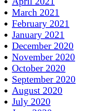
April 2021
March 2021
February 2021
January 2021
December 2020
November 2020
October 2020
September 2020
August 2020
July 2020