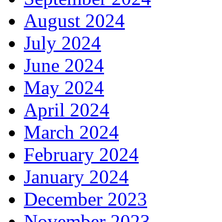
August 2024
July 2024
June 2024
May 2024
April 2024
March 2024
February 2024
January 2024
December 2023
November 2023