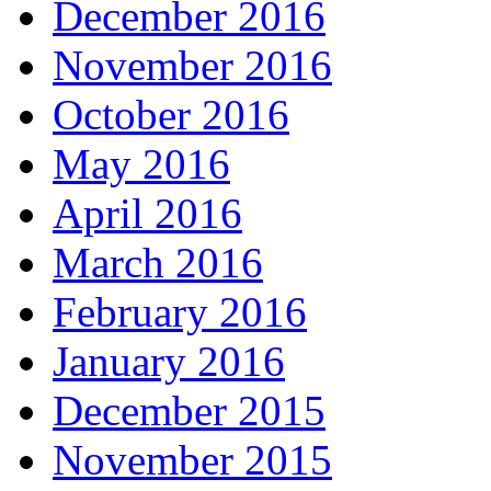
December 2016
November 2016
October 2016
May 2016
April 2016
March 2016
February 2016
January 2016
December 2015
November 2015