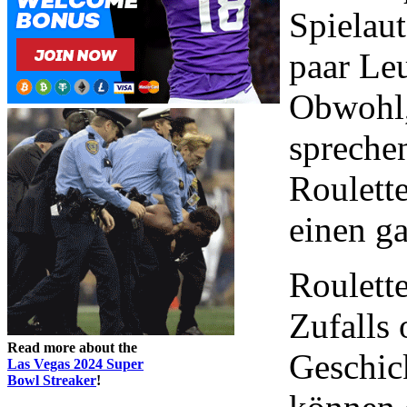
Spielaut
paar Leu
Obwohl,
sprechen
Roulette
einen ga
Roulette
Zufalls 
Read more about the
Geschick
Las Vegas 2024 Super
Bowl Streaker
!