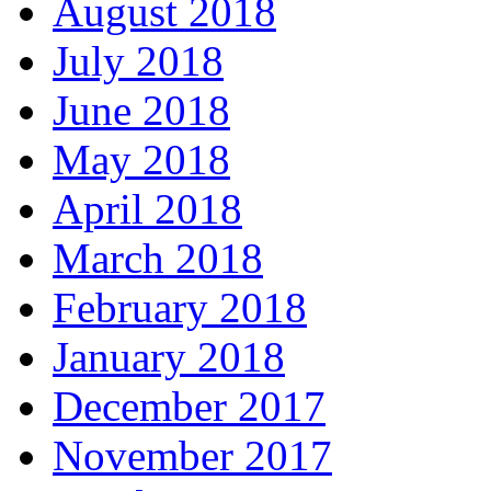
August 2018
July 2018
June 2018
May 2018
April 2018
March 2018
February 2018
January 2018
December 2017
November 2017