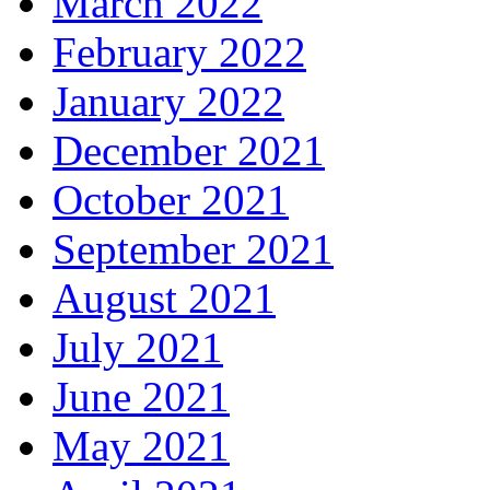
March 2022
February 2022
January 2022
December 2021
October 2021
September 2021
August 2021
July 2021
June 2021
May 2021