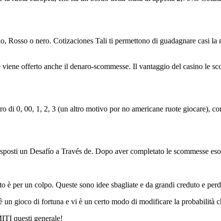
o, Rosso o nero. Cotizaciones Tali ti permettono di guadagnare casi la 
 viene offerto anche il denaro-scommesse. Il vantaggio del casino le s
o di 0, 00, 1, 2, 3 (un altro motivo por no americane ruote giocare), co
 disposti un Desafío a Través de. Dopo aver completato le scommesse eso 
o è per un colpo. Queste sono idee sbagliate e da grandi creduto e perdit
 è un gioco di fortuna e vi è un certo modo di modificare la probabilità 
MITI questi generale!