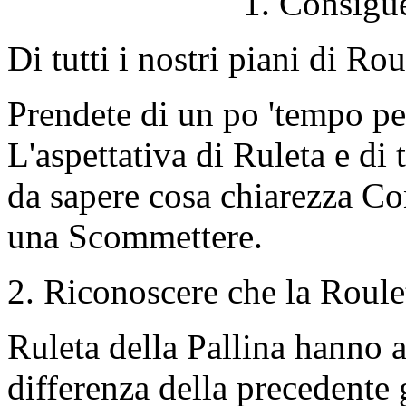
1. Consigue
Di tutti i nostri piani di Rou
Prendete di un po 'tempo per
L'aspettativa di Ruleta e di
da sapere cosa chiarezza Con
una Scommettere.
2. Riconoscere che la Roule
Ruleta della Pallina hanno al
differenza della precedente 