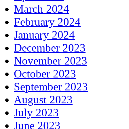
March 2024
February 2024
January 2024
December 2023
November 2023
October 2023
September 2023
August 2023
July 2023
June 2023