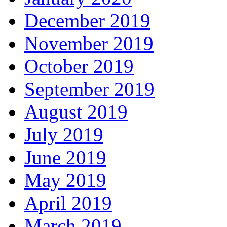
December 2019
November 2019
October 2019
September 2019
August 2019
July 2019
June 2019
May 2019
April 2019
March 2019