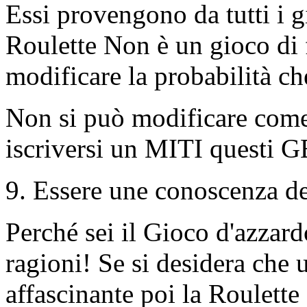
Essi provengono da tutti i g
Roulette Non è un gioco di 
modificare la probabilità ch
Non si può modificare come 
iscriversi un MITI quest
9. Essere une conoscenza de
Perché sei il Gioco d'azzard
ragioni! Se si desidera che 
affascinante poi la Roulette è