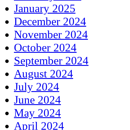
January 2025
December 2024
November 2024
October 2024
September 2024
August 2024
July 2024
June 2024
May 2024
April 2024