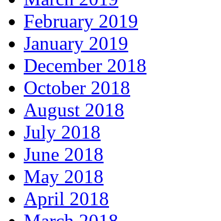
February 2019
January 2019
December 2018
October 2018
August 2018
July 2018
June 2018
May 2018
April 2018
March 2018