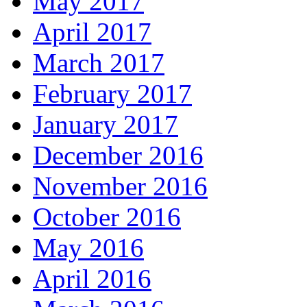
May 2017
April 2017
March 2017
February 2017
January 2017
December 2016
November 2016
October 2016
May 2016
April 2016