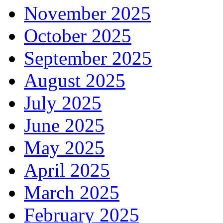
November 2025
October 2025
September 2025
August 2025
July 2025
June 2025
May 2025
April 2025
March 2025
February 2025