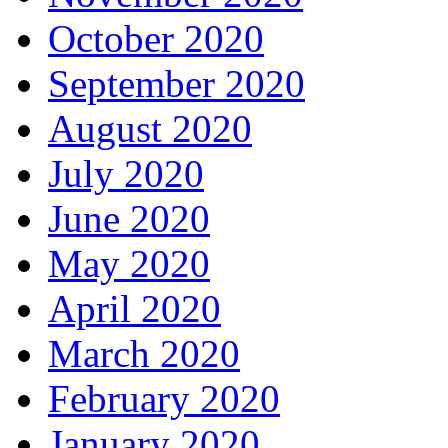
October 2020
September 2020
August 2020
July 2020
June 2020
May 2020
April 2020
March 2020
February 2020
January 2020