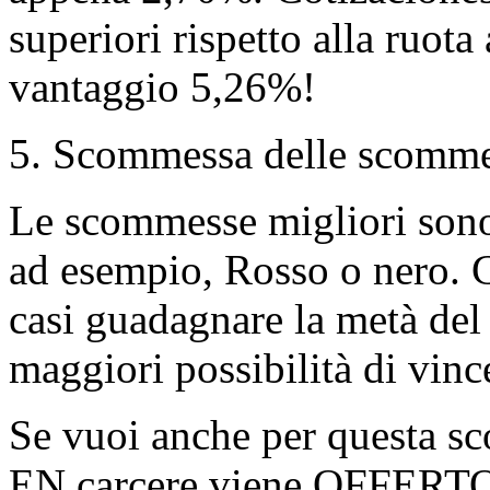
superiori rispetto alla ruot
vantaggio 5,26%!
5. Scommessa delle scomm
Le scommesse migliori sono q
ad esempio, Rosso o nero. C
casi guadagnare la metà del
maggiori possibilità di vinc
Se vuoi anche per questa sc
EN carcere viene OFFERTO 