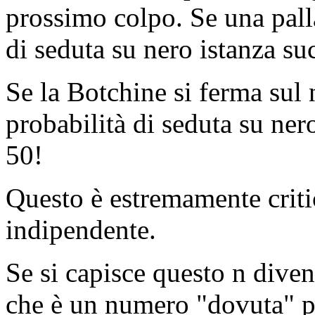
prossimo colpo. Se una palla
di seduta su nero istanza suc
Se la Botchine si ferma sul 
probabilità di seduta su ner
50!
Questo è estremamente criti
indipendente.
Se si capisce questo n dive
che è un numero "dovuta" per